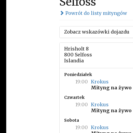
Selfoss
Powrót do listy mityngów
Zobacz wskazówki dojazdu
Hrisholt 8
800 Selfoss
Islandia
Poniedziałek
19:00
Krokus
Mityng na żywo
Czwartek
19:00
Krokus
Mityng na żywo
Sobota
19:00
Krokus