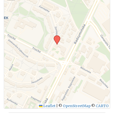
Leaflet
|
©
OpenStreetMap
©
CARTO