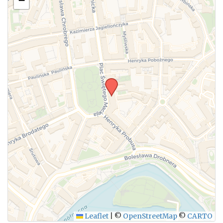
−
Leaflet
|
©
OpenStreetMap
©
CARTO