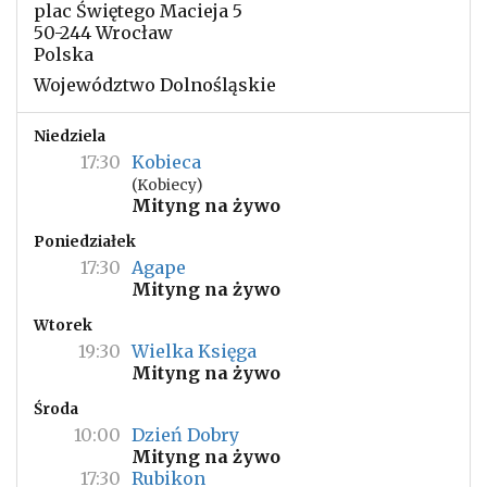
plac Świętego Macieja 5
50-244 Wrocław
Polska
Województwo Dolnośląskie
Niedziela
17:30
Kobieca
(Kobiecy)
Mityng na żywo
Poniedziałek
17:30
Agape
Mityng na żywo
Wtorek
19:30
Wielka Księga
Mityng na żywo
Środa
10:00
Dzień Dobry
Mityng na żywo
17:30
Rubikon