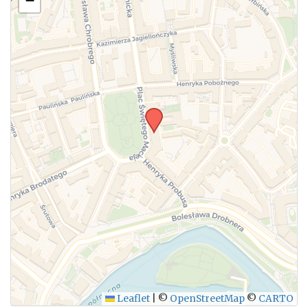
−
Leaflet
|
©
OpenStreetMap
©
CARTO