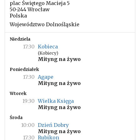
plac Świętego Macieja 5
50-244 Wrocław
Polska
Województwo Dolnośląskie
Niedziela
17:30
Kobieca
(Kobiecy)
Mityng na żywo
Poniedziałek
17:30
Agape
Mityng na żywo
Wtorek
19:30
Wielka Księga
Mityng na żywo
Środa
10:00
Dzień Dobry
Mityng na żywo
17:30
Rubikon