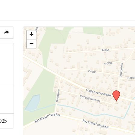
+
−
025