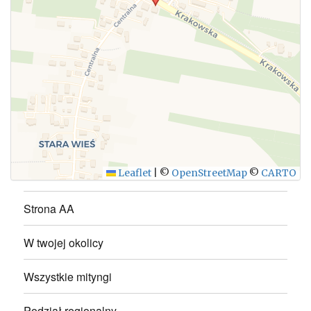
WYŚLIJ
Leaflet
|
©
OpenStreetMap
©
CARTO
Strona AA
W twojej okolicy
Wszystkie mityngi
Podział regionalny