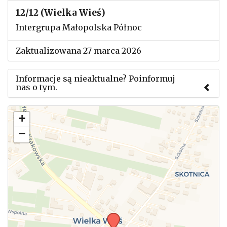
12/12 (Wielka Wieś)
Intergrupa Małopolska Północ
Zaktualizowana 27 marca 2026
Informacje są nieaktualne? Poinformuj
nas o tym.
Użyj tego formularza aby przesłać informację o
+
zmianach w powyższym mityngu.
−