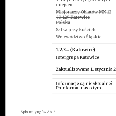
miejscu
Misjonarzy Oblatów MN 12
40-129 Katowice
Polska
Salka przy kościele.
Województwo Śląskie
1,2,3... (Katowice)
Intergrupa Katowice
Zaktualizowana 11 stycznia 
Informacje są nieaktualne?
Poinformuj nas o tym.
Użyj tego formularza aby
przesłać informację o zmia
Spis mityngów AA
w powyższym mityngu.