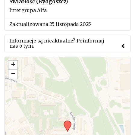
Światłość (Bydgoszcz)
Intergrupa Alfa
Zaktualizowana 25 listopada 2025
Informacje są nieaktualne? Poinformuj
nas o tym.
Użyj tego formularza aby przesłać informację o
+
zmianach w powyższym mityngu.
−