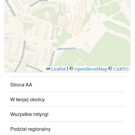
WYŚLIJ
Leaflet
|
©
OpenStreetMap
©
CARTO
Strona AA
W twojej okolicy
Wszystkie mityngi
Podział regionalny