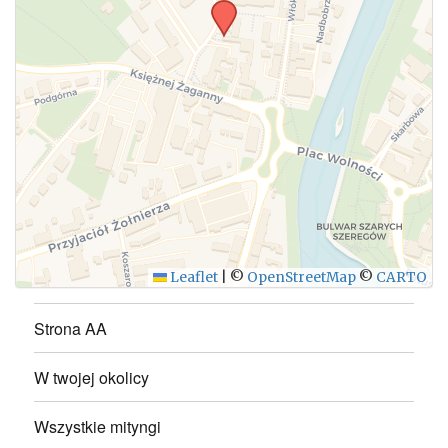
WYŚLIJ
Leaflet
|
©
OpenStreetMap
©
CARTO
Strona AA
W twojej okolicy
Wszystkie mityngi