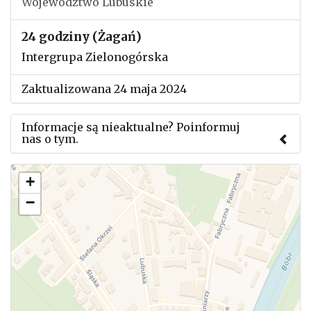
Województwo Lubuskie
24 godziny (Żagań)
Intergrupa Zielonogórska
Zaktualizowana 24 maja 2024
Informacje są nieaktualne? Poinformuj
nas o tym.
Użyj tego formularza aby przesłać informację o
+
zmianach w powyższym mityngu.
−