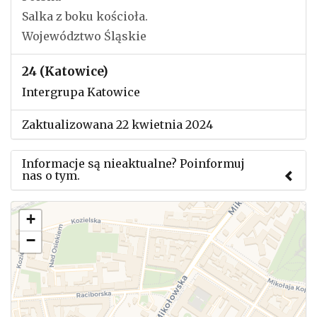
Salka z boku kościoła.
Województwo Śląskie
24 (Katowice)
Intergrupa Katowice
Zaktualizowana 22 kwietnia 2024
Informacje są nieaktualne? Poinformuj
nas o tym.
Użyj tego formularza aby przesłać informację o
+
zmianach w powyższym mityngu.
−