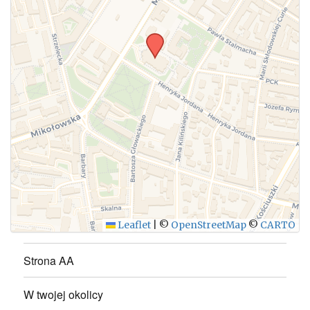
WYŚLIJ
Leaflet
|
©
OpenStreetMap
©
CARTO
Strona AA
W twojej okolicy