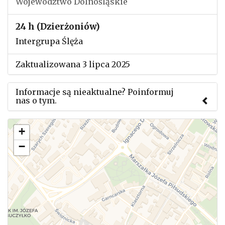
Województwo Dolnośląskie
24 h (Dzierżoniów)
Intergrupa Ślęża
Zaktualizowana 3 lipca 2025
Informacje są nieaktualne? Poinformuj
nas o tym.
Użyj tego formularza aby przesłać informację o
+
zmianach w powyższym mityngu.
−