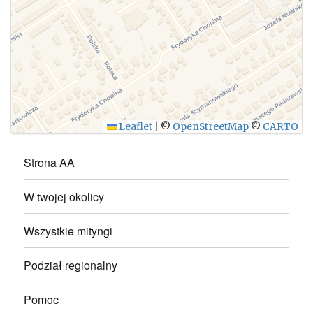
WYŚLIJ
Leaflet
|
©
OpenStreetMap
©
CARTO
Strona AA
W twojej okolicy
Wszystkie mityngi
Podział regionalny
Pomoc