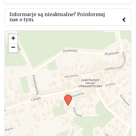
Informacje są nieaktualne? Poinformuj
nas o tym.
Użyj tego formularza aby przesłać informację o
+
zmianach w powyższym mityngu.
−