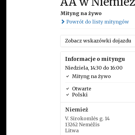
AA w Niemie
Mityng na żywo
Powrót do listy mityngów
Zobacz wskazówki dojazdu
Informacje o mityngu
Niedziela, 14:30 do 16:00
Mityng na żywo
Otwarte
Polski
Niemież
V. Sirokomlės g. 14
13262 Nemėžis
Litwa