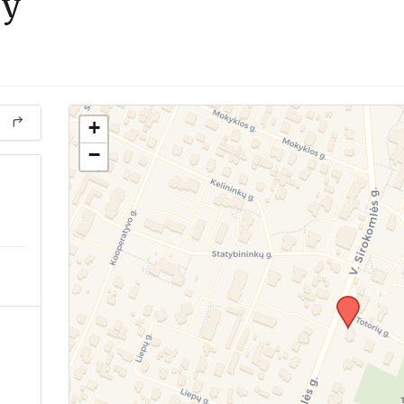
ży
+
−