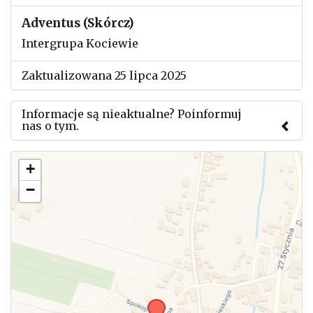
Adventus (Skórcz)
Intergrupa Kociewie
Zaktualizowana 25 lipca 2025
Informacje są nieaktualne? Poinformuj
nas o tym.
Użyj tego formularza aby przesłać informację o
+
zmianach w powyższym mityngu.
−