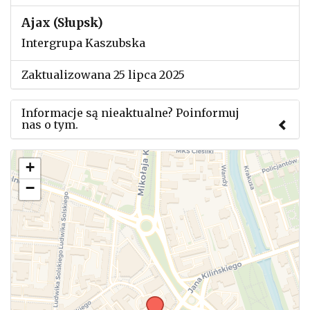
Ajax (Słupsk)
Intergrupa Kaszubska
Zaktualizowana 25 lipca 2025
Informacje są nieaktualne? Poinformuj
nas o tym.
Użyj tego formularza aby przesłać informację o
+
zmianach w powyższym mityngu.
−