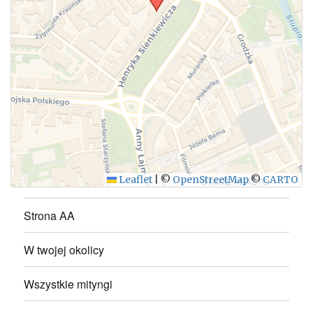
WYŚLIJ
Leaflet
|
©
OpenStreetMap
©
CARTO
Strona AA
W twojej okolicy
Wszystkie mityngi