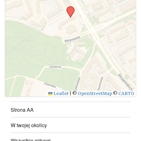
WYŚLIJ
Leaflet
|
©
OpenStreetMap
©
CARTO
Strona AA
W twojej okolicy
Wszystkie mityngi