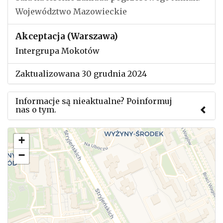
Województwo Mazowieckie
Akceptacja (Warszawa)
Intergrupa Mokotów
Zaktualizowana 30 grudnia 2024
Informacje są nieaktualne? Poinformuj
nas o tym.
Użyj tego formularza aby przesłać informację o
+
zmianach w powyższym mityngu.
−