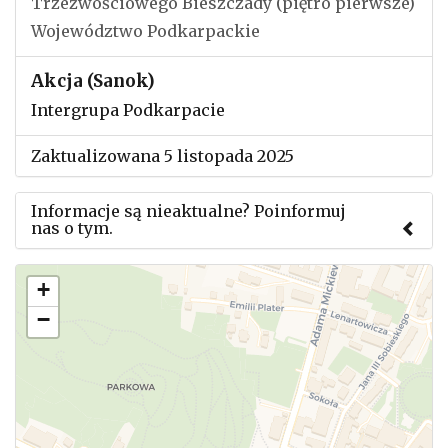
Trzeźwościowego Bieszczady (piętro pierwsze)
Województwo Podkarpackie
Akcja (Sanok)
Intergrupa Podkarpacie
Zaktualizowana 5 listopada 2025
Informacje są nieaktualne? Poinformuj
nas o tym.
Użyj tego formularza aby przesłać informację o
+
zmianach w powyższym mityngu.
−