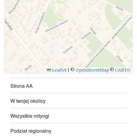
WYŚLIJ
Leaflet
|
©
OpenStreetMap
©
CARTO
Strona AA
W twojej okolicy
Wszystkie mityngi
Podział regionalny