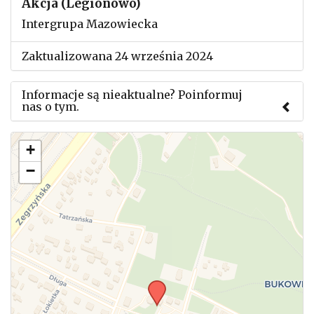
Akcja (Legionowo)
Intergrupa Mazowiecka
Zaktualizowana 24 września 2024
Informacje są nieaktualne? Poinformuj
nas o tym.
Użyj tego formularza aby przesłać informację o
+
zmianach w powyższym mityngu.
−