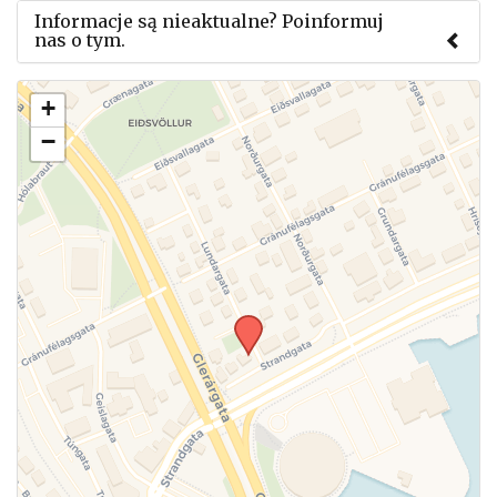
Informacje są nieaktualne? Poinformuj
nas o tym.
Użyj tego formularza aby przesłać informację o
+
zmianach w powyższym mityngu.
−