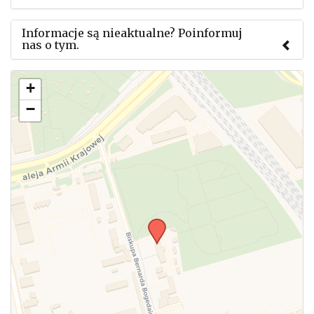
Informacje są nieaktualne? Poinformuj
nas o tym.
Użyj tego formularza aby przesłać informację o
+
zmianach w powyższym mityngu.
−