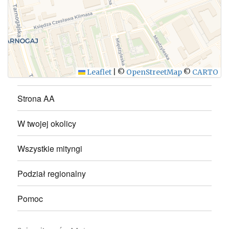
WYŚLIJ
Leaflet
|
©
OpenStreetMap
©
CARTO
Strona AA
W twojej okolicy
Wszystkie mityngi
Podział regionalny
Pomoc