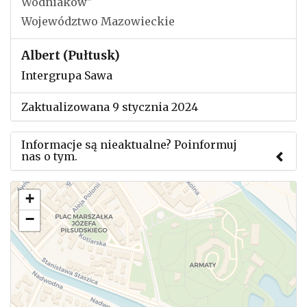
Wodniaków"
Województwo Mazowieckie
Albert (Pułtusk)
Intergrupa Sawa
Zaktualizowana 9 stycznia 2024
Informacje są nieaktualne? Poinformuj
nas o tym.
Użyj tego formularza aby przesłać informację o
+
zmianach w powyższym mityngu.
−