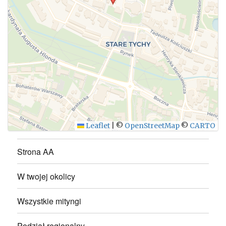
WYŚLIJ
Leaflet
|
©
OpenStreetMap
©
CARTO
Strona AA
W twojej okolicy
Wszystkie mityngi
Podział regionalny