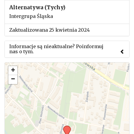
Alternatywa (Tychy)
Intergrupa Śląska
Zaktualizowana 25 kwietnia 2024
Informacje są nieaktualne? Poinformuj
nas o tym.
Użyj tego formularza aby przesłać informację o
+
zmianach w powyższym mityngu.
−