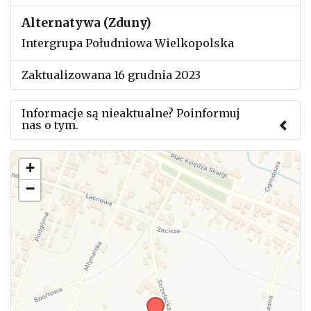
Alternatywa (Zduny)
Intergrupa Południowa Wielkopolska
Zaktualizowana 16 grudnia 2023
Informacje są nieaktualne? Poinformuj
nas o tym.
Użyj tego formularza aby przesłać informację o
+
zmianach w powyższym mityngu.
−