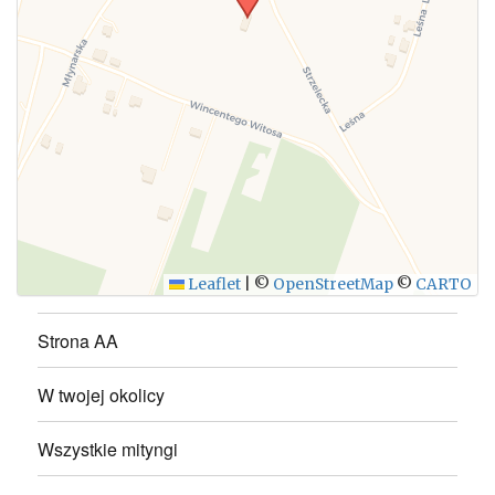
WYŚLIJ
Leaflet
|
©
OpenStreetMap
©
CARTO
Strona AA
W twojej okolicy
Wszystkie mityngi