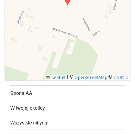
WYŚLIJ
Leaflet
|
©
OpenStreetMap
©
CARTO
Strona AA
W twojej okolicy
Wszystkie mityngi