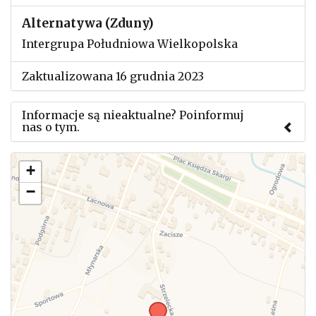
Alternatywa (Zduny)
Intergrupa Południowa Wielkopolska
Zaktualizowana 16 grudnia 2023
Informacje są nieaktualne? Poinformuj
nas o tym.
Użyj tego formularza aby przesłać informację o
+
zmianach w powyższym mityngu.
−