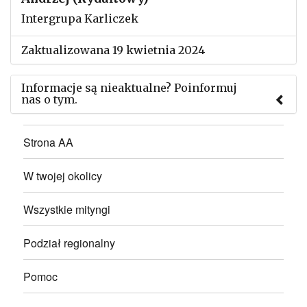
Intergrupa Karliczek
Zaktualizowana 19 kwietnia 2024
Informacje są nieaktualne? Poinformuj
nas o tym.
Użyj tego formularza aby przesłać informację o
Strona AA
zmianach w powyższym mityngu.
W twojej okolicy
Wszystkie mityngi
Podział regionalny
Pomoc