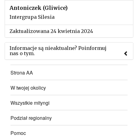
Antoniczek (Gliwice)
Intergrupa Silesia
Zaktualizowana 24 kwietnia 2024
Informacje są nieaktualne? Poinformuj
nas o tym.
Użyj tego formularza aby przesłać informację o
Strona AA
zmianach w powyższym mityngu.
W twojej okolicy
Wszystkie mityngi
Podział regionalny
Pomoc