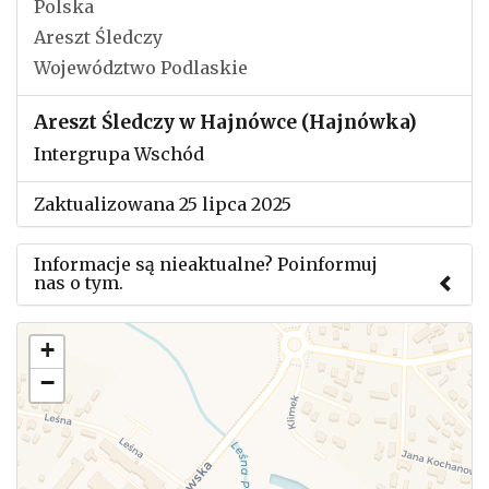
Polska
Areszt Śledczy
Województwo Podlaskie
Areszt Śledczy w Hajnówce (Hajnówka)
Intergrupa Wschód
Zaktualizowana 25 lipca 2025
Informacje są nieaktualne? Poinformuj
nas o tym.
Użyj tego formularza aby przesłać informację o
+
zmianach w powyższym mityngu.
−