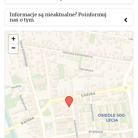
Informacje są nieaktualne? Poinformuj
nas o tym.
Użyj tego formularza aby przesłać informację o
+
zmianach w powyższym mityngu.
−