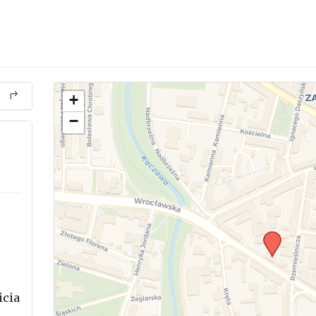
+
−
icia
.