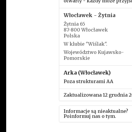
otwarty - każdy może przyjść
Włocławek - Żytnia
Żytnia 65
87-800 Włocławek
Polska
W klubie "Wiślak".
Województwo Kujawsko-
Pomorskie
Arka (Włocławek)
Poza strukturami AA
Zaktualizowana 12 grudnia 
Informacje są nieaktualne?
Poinformuj nas o tym.
Użyj tego formularza aby