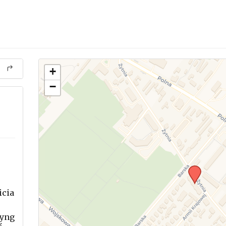
+
−
icia
.
tyng