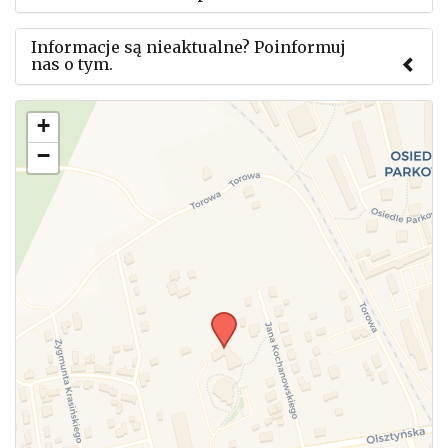
Informacje są nieaktualne? Poinformuj
nas o tym.
Użyj tego formularza aby przesłać informację o
+
zmianach w powyższym mityngu.
−