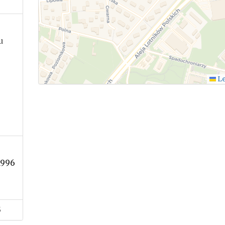
u
Le
1996
5