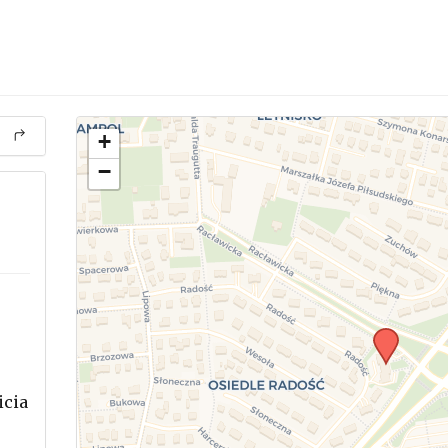
+
−
icia
.