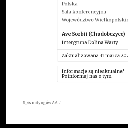
Polska
Sala konferencyjna
Województwo Wielkopolski
Ave Sorbii (Chudobczyce)
Intergrupa Dolina Warty
Zaktualizowana 31 marca 20
Informacje są nieaktualne?
Poinformuj nas o tym.
Użyj tego formularza aby
przesłać informację o zmia
Spis mityngów AA
w powyższym mityngu.