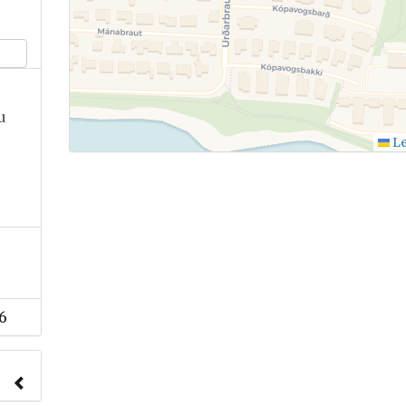
u
Le
6