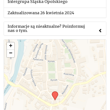
Intergrupa Śląska Opolskiego
Zaktualizowana 26 kwietnia 2024
Informacje są nieaktualne? Poinformuj
nas o tym.
Użyj tego formularza aby przesłać informację o
+
zmianach w powyższym mityngu.
−