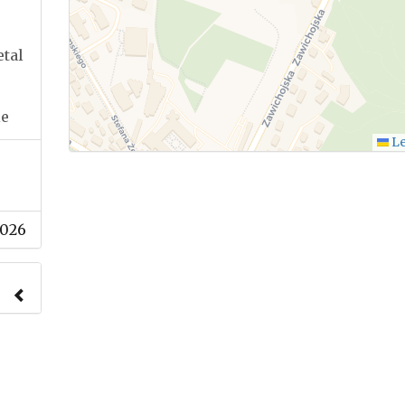
etal
ie
Le
2026
nach