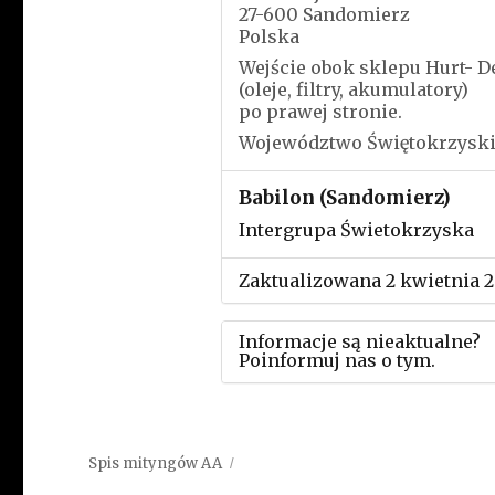
27-600 Sandomierz
Polska
Wejście obok sklepu Hurt- D
(oleje, filtry, akumulatory)
po prawej stronie.
Województwo Świętokrzysk
Babilon (Sandomierz)
Intergrupa Świetokrzyska
Zaktualizowana 2 kwietnia 
Informacje są nieaktualne?
Poinformuj nas o tym.
Użyj tego formularza aby
przesłać informację o zmia
Spis mityngów AA
w powyższym mityngu.