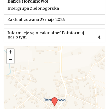
Barka (Jordanowo)
Intergrupa Zielonogórska
Zaktualizowana 25 maja 2024
Informacje są nieaktualne? Poinformuj
nas o tym.
Użyj tego formularza aby przesłać informację o
+
zmianach w powyższym mityngu.
−