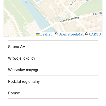
WYŚLIJ
Leaflet
|
©
OpenStreetMap
©
CARTO
Strona AA
W twojej okolicy
Wszystkie mityngi
Podział regionalny
Pomoc