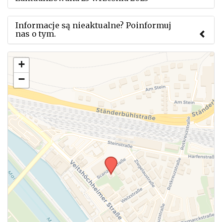
Informacje są nieaktualne? Poinformuj
nas o tym.
Użyj tego formularza aby przesłać informację o
+
zmianach w powyższym mityngu.
−