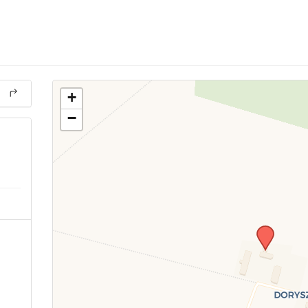
+
−
-