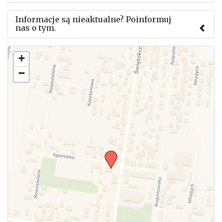
Informacje są nieaktualne? Poinformuj
nas o tym.
Użyj tego formularza aby przesłać informację o
+
zmianach w powyższym mityngu.
−