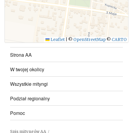
WYŚLIJ
Leaflet
|
©
OpenStreetMap
©
CARTO
Strona AA
W twojej okolicy
Wszystkie mityngi
Podział regionalny
Pomoc
Spis mityngów AA