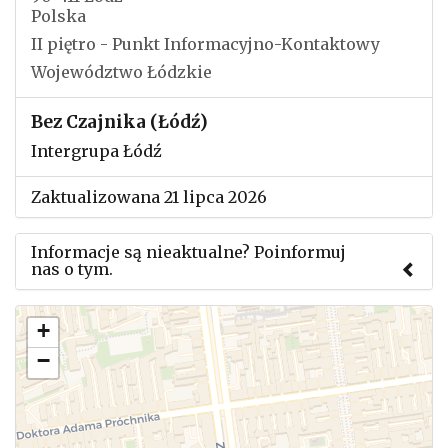
Polska
II piętro - Punkt Informacyjno-Kontaktowy
Województwo Łódzkie
Bez Czajnika (Łódź)
Intergrupa Łódź
Zaktualizowana 21 lipca 2026
Informacje są nieaktualne? Poinformuj
nas o tym.
Użyj tego formularza aby przesłać informację o
+
zmianach w powyższym mityngu.
−