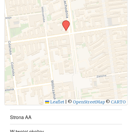
WYŚLIJ
Leaflet
|
©
OpenStreetMap
©
CARTO
Strona AA
W twojej okolicy