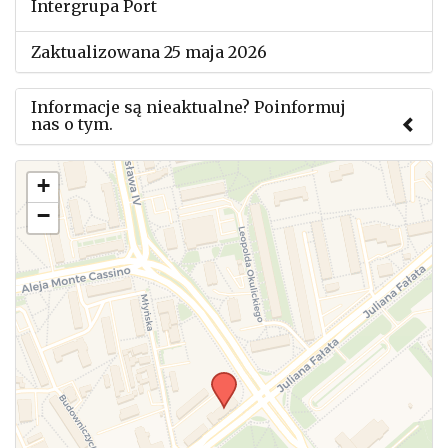
Intergrupa Port
Zaktualizowana 25 maja 2026
Informacje są nieaktualne? Poinformuj
nas o tym.
Użyj tego formularza aby przesłać informację o
+
zmianach w powyższym mityngu.
−