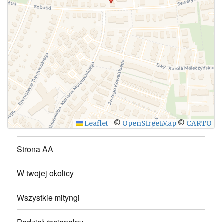
WYŚLIJ
Leaflet
|
©
OpenStreetMap
©
CARTO
Strona AA
W twojej okolicy
Wszystkie mityngi
Podział regionalny