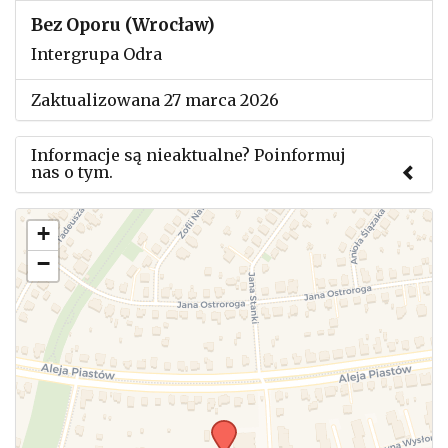
Bez Oporu (Wrocław)
Intergrupa Odra
Zaktualizowana 27 marca 2026
Informacje są nieaktualne? Poinformuj
nas o tym.
Użyj tego formularza aby przesłać informację o
+
zmianach w powyższym mityngu.
−