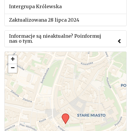
Intergrupa Królewska
Zaktualizowana 28 lipca 2024
Informacje są nieaktualne? Poinformuj
nas o tym.
Użyj tego formularza aby przesłać informację o
+
zmianach w powyższym mityngu.
−