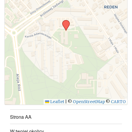
WYŚLIJ
Leaflet
|
©
OpenStreetMap
©
CARTO
Strona AA
W twojej okolicy