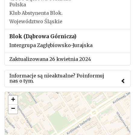
Polska
Klub Abstynenta Blok.
Województwo Śląskie
Blok (Dąbrowa Górnicza)
Intergrupa Zagłębiowsko-Jurajska
Zaktualizowana 26 kwietnia 2024
Informacje są nieaktualne? Poinformuj
nas o tym.
Użyj tego formularza aby przesłać informację o
+
zmianach w powyższym mityngu.
−