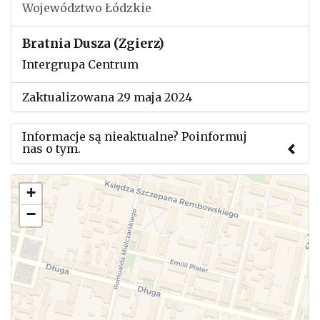
Województwo Łódzkie
Bratnia Dusza (Zgierz)
Intergrupa Centrum
Zaktualizowana 29 maja 2024
Informacje są nieaktualne? Poinformuj
nas o tym.
Użyj tego formularza aby przesłać informację o
+
zmianach w powyższym mityngu.
−