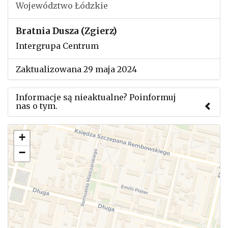
Województwo Łódzkie
Bratnia Dusza (Zgierz)
Intergrupa Centrum
Zaktualizowana 29 maja 2024
Informacje są nieaktualne? Poinformuj
nas o tym.
Użyj tego formularza aby przesłać informację o
+
zmianach w powyższym mityngu.
−