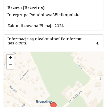
Brzoza (Brzeziny)
Intergrupa Południowa Wielkopolska
Zaktualizowana 25 maja 2024
Informacje są nieaktualne? Poinformuj
nas o tym.
Użyj tego formularza aby przesłać informację o
+
zmianach w powyższym mityngu.
−