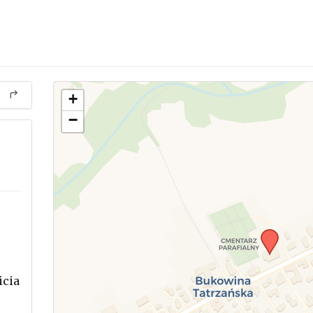
+
−
icia
.